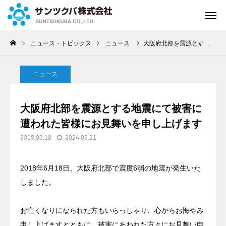
ニュース・トピックス
ニュース
大阪府北部を震源とする地震にて被害に遭われた皆様にお見舞いを申し上げます
緊急連絡
お問い合せ
ニュース
資料請求
よくある
質問
大阪府北部を震源とする地震にて被害に
来店して
ご相談
WEBで
ご相談
遭われた皆様にお見舞いを申し上げます
2018.06.18
2024.03.21
アクセス
2018年6月18日、大阪府北部で震度6弱の地震が発生いた
ホーム
しました。
保険のご案内
お亡くなりになられた方もいらっしゃり、心からお悔やみ
私たちの取組み
申し上げますとともに、被害にあわれた方々にお見舞い申