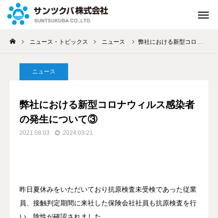
ニュース・トピックス
ニュース
弊社における新型コロナウィルス感染者の発生について③
緊急連絡
お問い合せ
ニュース
資料請求
よくある
質問
弊社における新型コロナウィルス感染者
来店して
ご相談
WEBで
ご相談
の発生について③
2021.08.03
2024.03.21
アクセス
ホーム
保険のご案内
昨日夏休みをいただいており抗原検査未受検であった従業
員、接触判定期間に来社した保険会社社員も抗原検査を行
私たちの取組み
い、陰性が確認されました。