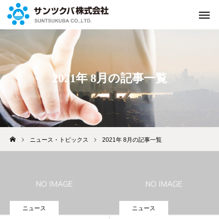
緊急連絡
お問い合せ
2021年 8月の記事一覧
資料請求
よくある
質問
来店して
ご相談
WEBで
ご相談
アクセス
ニュース・トピックス
2021年 8月の記事一覧
ホーム
保険のご案内
ニュース
ニュース
私たちの取組み