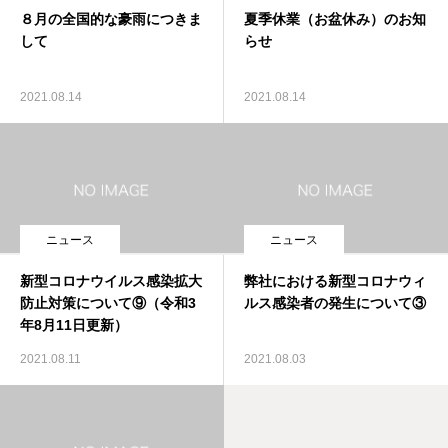
８月の全国的な豪雨につきま
夏季休業（お盆休み）のお知
私たちの強み
して
らせ
取扱保険会社
2021.08.14
2021.08.14
会社案内
お知らせ
お問い合せ
ニュース
ニュース
新型コロナウイルス感染拡大
弊社における新型コロナウィ
防止対策について⑨（令和3
ルス感染者の発生について③
年8月11日更新）
2021.08.11
2021.08.03