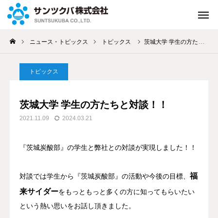
ニュース・トピックス
トピックス
茨城大学 学生の方たちと対談！！
緊急連絡
お問い合せ
トピックス
資料請求
よくある
質問
茨城大学 学生の方たちと対談！！
来店して
ご相談
WEBで
ご相談
2021.11.09
2024.03.21
アクセス
『茨城炭酸部』の学生と弊社との対談が実現しました！！
ホーム
福
対談では学生から『茨城炭酸部』の活動や今後の目標、
保険のご案内
来サイダー
をもっともっと多くの方に知ってもらいたい
という熱い思いをお話し頂きました。
私たちの取組み