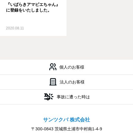
『いばらきアマビエちゃん』
に登録をいたしました。
2020.08.11
会社案内
私たちの強み
取
個人のお客様
法人のお客様
事故に遭った時は
サンツクバ 株式会社
〒300-0843 茨城県土浦市中村南1-4-9