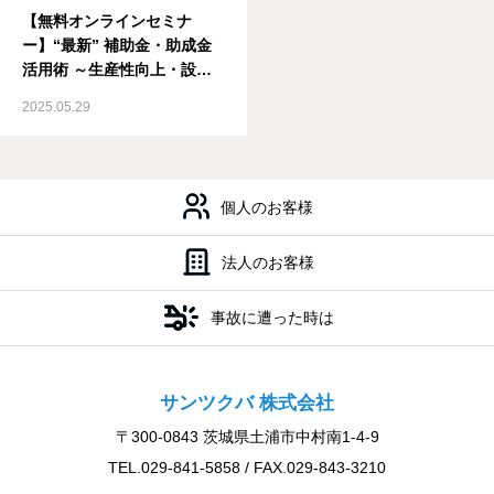
【無料オンラインセミナ
私たちの強み
ー】“最新” 補助金・助成金
活用術 ～生産性向上・設備
投資・人材対策に～
取扱保険会社
2025.05.29
会社案内
会社案内
私たちの強み
お知らせ
個人のお客様
お問い合せ
法人のお客様
事故に遭った時は
サンツクバ 株式会社
〒300-0843 茨城県土浦市中村南1-4-9
TEL.029-841-5858 / FAX.029-843-3210