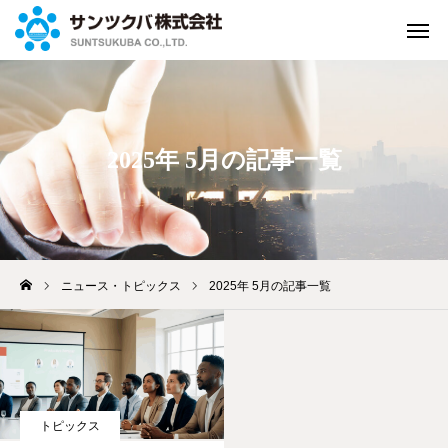
緊急連絡
お問い合せ
2025年 5月の記事一覧
資料請求
よくある
質問
来店して
ご相談
WEBで
ご相談
アクセス
ニュース・トピックス
2025年 5月の記事一覧
ホーム
保険のご案内
トピックス
私たちの取組み