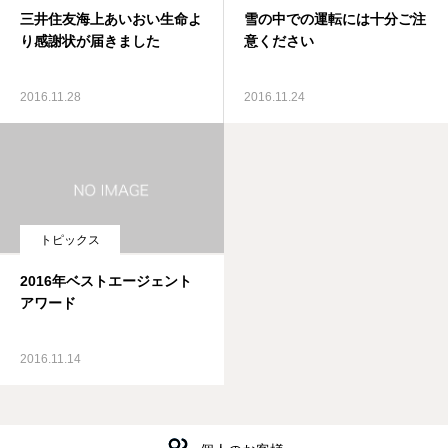
三井住友海上あいおい生命よ
雪の中での運転には十分ご注
私たちの強み
り感謝状が届きました
意ください
取扱保険会社
2016.11.28
2016.11.24
会社案内
お知らせ
お問い合せ
トピックス
2016年ベストエージェント
アワード
2016.11.14
会社案内
私たちの強み