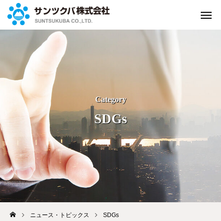
緊急連絡
お問い合せ
資料請求
よくある
質問
SDGs
来店して
ご相談
WEBで
ご相談
アクセス
ホーム
保険のご案内
私たちの取組み
ニュース・トピックス
SDGs