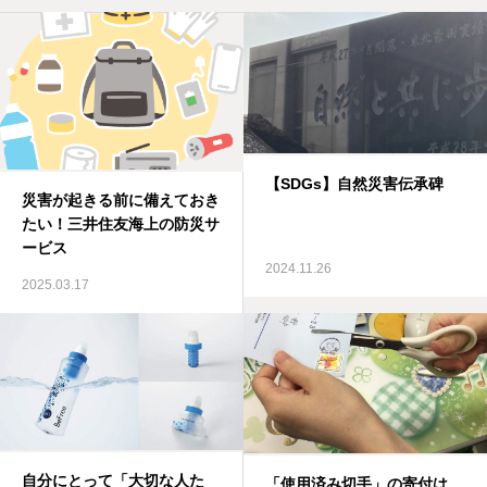
私たちの強み
取扱保険会社
会社案内
【SDGs】自然災害伝承碑
災害が起きる前に備えておき
お知らせ
たい！三井住友海上の防災サ
ービス
お問い合せ
2024.11.26
2025.03.17
自分にとって「大切な人た
「使用済み切手」の寄付は