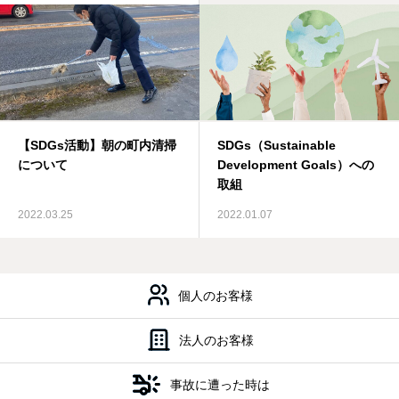
【SDGs活動】朝の町内清掃
SDGs（Sustainable
について
Development Goals）への
取組
2022.03.25
2022.01.07
会社案内
私たちの強み
取
個人のお客様
法人のお客様
事故に遭った時は