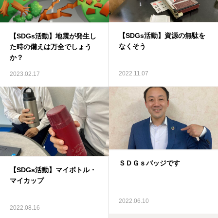
【SDGs活動】資源の無駄を
【SDGs活動】地震が発生し
なくそう
た時の備えは万全でしょう
か？
2022.11.07
2023.02.17
ＳＤＧｓバッジです
【SDGs活動】マイボトル・
マイカップ
2022.06.10
2022.08.16